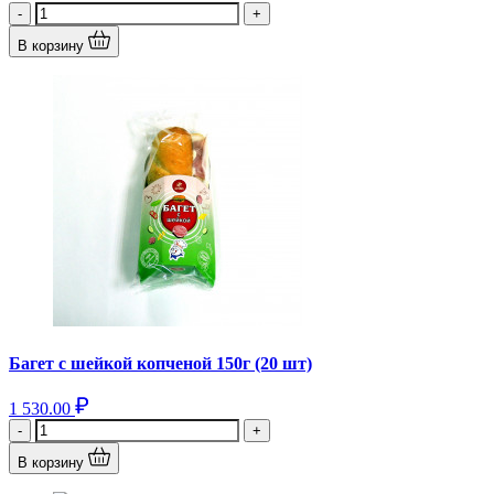
-
+
В корзину
Багет с шейкой копченой 150г (20 шт)
1 530.00
-
+
В корзину