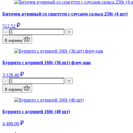
Биточек куриный со спагетти с соусаом сальса 250г (4 шт)
512.52
-
+
В корзину
Буррито с курицей 160г (36 шт) флоу-пак
3 128.40
-
+
В корзину
Буррито с курицей 160г (40 шт)
4 488.00