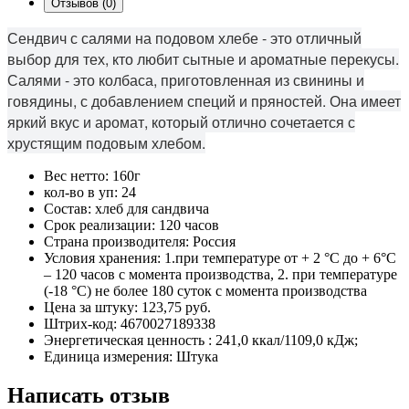
Отзывов (0)
Сендвич с салями на подовом хлебе - это отличный
выбор для тех, кто любит сытные и ароматные перекусы.
Салями - это колбаса, приготовленная из свинины и
говядины, с добавлением специй и пряностей. Она имеет
яркий вкус и аромат, который отлично сочетается с
хрустящим подовым хлебом.
Вес нетто:
160г
кол-во в уп:
24
Состав:
хлеб для сандвича
Срок реализации:
120 часов
Страна производителя:
Россия
Условия хранения:
1.при температуре от + 2 °С до + 6°С
– 120 часов с момента производства, 2. при температуре
(-18 °С) не более 180 суток с момента производства
Цена за штуку:
123,75 руб.
Штрих-код:
4670027189338
Энергетическая ценность :
241,0 ккал/1109,0 кДж;
Единица измерения:
Штука
Написать отзыв