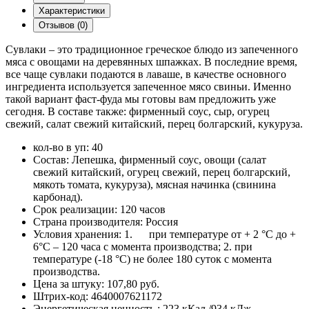
Характеристики
Отзывов (0)
Сувлаки – это традиционное греческое блюдо из запеченного
мяса с овощами на деревянных шпажках. В последние время,
все чаще сувлаки подаются в лаваше, в качестве основного
ингредиента используется запеченное мясо свиньи. Именно
такой вариант фаст-фуда мы готовы вам предложить уже
сегодня. В составе также: фирменный соус, сыр, огурец
свежий, салат свежий китайский, перец болгарский, кукуруза.
кол-во в уп:
40
Состав:
Лепешка, фирменный соус, овощи (салат
свежий китайский, огурец свежий, перец болгарский,
мякоть томата, кукуруза), мясная начинка (свинина
карбонад).
Срок реализации:
120 часов
Страна производителя:
Россия
Условия хранения:
1. при температуре от + 2 °С до +
6°С – 120 часа с момента производства; 2. при
температуре (-18 °С) не более 180 суток с момента
производства.
Цена за штуку:
107,80 руб.
Штрих-код:
4640007621172
Энергетическая ценность :
223 кКал /934 кДж